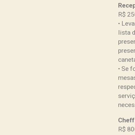
Recep
R$ 25
• Leva
lista 
prese
prese
canet
• Se 
mesas
respe
serviç
neces
Cheff
R$ 8