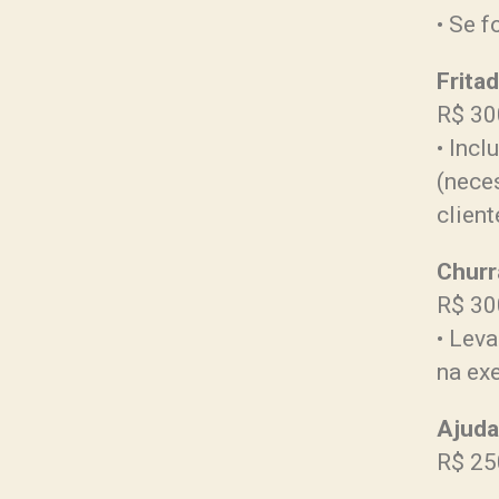
• Se 
Fritad
R$ 30
• Incl
(nece
client
Churr
R$ 30
• Leva
na ex
Ajuda
R$ 25