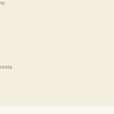
no
nista