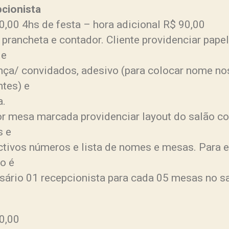
cionista
0,00 4hs de festa – hora adicional R$ 90,00
 prancheta e contador. Cliente providenciar pape
de
nça/ convidados, adesivo (para colocar nome no
ntes) e
a.
for mesa marcada providenciar layout do salão c
 e
ctivos números e lista de nomes e mesas. Para e
o é
sário 01 recepcionista para cada 05 mesas no sa
00,00