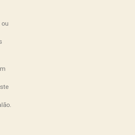
l ou
s
om
ste
lão.