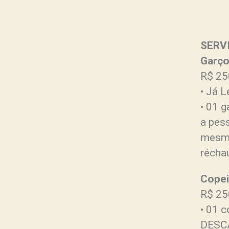
SERV
Garç
R$ 25
• Já L
• 01 
a pes
mesmo
récha
Copei
R$ 25
• 01 
DESCA