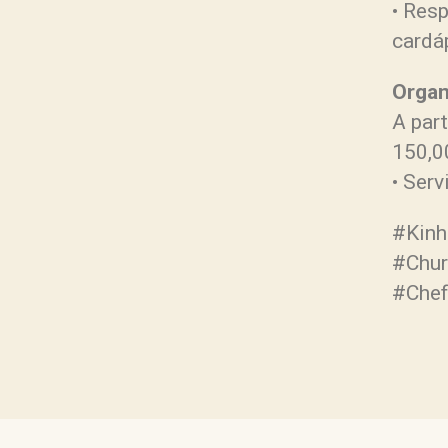
• Res
cardá
Organ
A part
150,0
• Serv
#Kinh
#Chur
#Chef